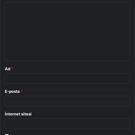
Y
o
r
u
m
*
Ad
*
E-posta
*
İnternet sitesi