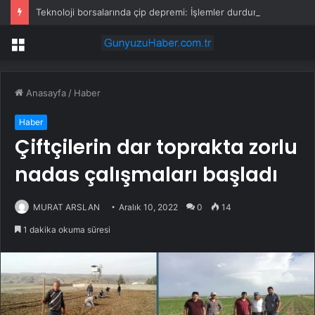
Teknoloji borsalarında çip depremi: İşlemler durduruldu, devler çöktü!
Menü
Anasayfa
/
Haber
Haber
Çiftçilerin dar toprakta zorlu
nadas çalışmaları başladı
MURAT ARSLAN
Aralık 10, 2022
0
14
1 dakika okuma süresi