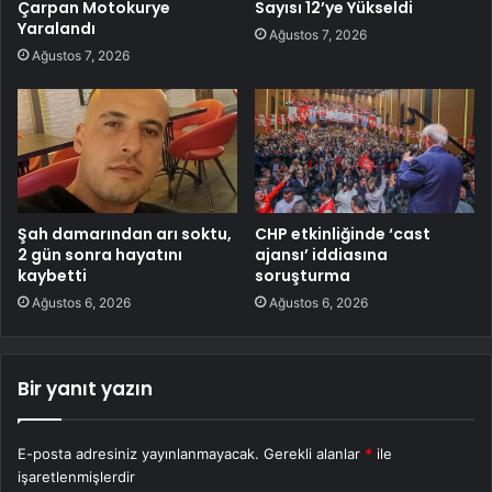
Çarpan Motokurye
Sayısı 12’ye Yükseldi
Yaralandı
Ağustos 7, 2026
Ağustos 7, 2026
Şah damarından arı soktu,
CHP etkinliğinde ‘cast
2 gün sonra hayatını
ajansı’ iddiasına
kaybetti
soruşturma
Ağustos 6, 2026
Ağustos 6, 2026
Bir yanıt yazın
E-posta adresiniz yayınlanmayacak.
Gerekli alanlar
*
ile
işaretlenmişlerdir