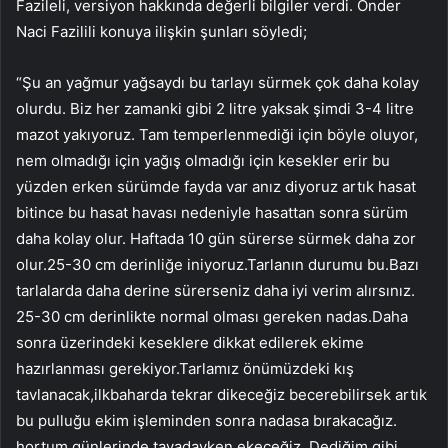
Fazileli, versiyon hakkında değerli bilgiler verdi. Önder
Naci Fazilili konuya ilişkin şunları söyledi;
“Şu an yağmur yağsaydı bu tarlayı sürmek çok daha kolay
olurdu. Biz her zamanki gibi 2 litre yaksak şimdi 3-4 litre
mazot yakıyoruz. Tam temperlenmediği için böyle oluyor,
nem olmadığı için yağış olmadığı için kesekler erir bu
yüzden erken sürümde fayda var anız diyoruz artık hasat
bitince bu hasat havası nedeniyle hasattan sonra sürüm
daha kolay olur. Haftada 10 gün sürerse sürmek daha zor
olur.25-30 cm derinliğe iniyoruz.Tarlanın durumu bu.Bazı
tarlalarda daha derine sürerseniz daha iyi verim alırsınız.
25-30 cm derinlikte normal olması gereken nadas.Daha
sonra üzerindeki keseklere dikkat edilerek ekime
hazırlanması gerekiyor.Tarlamız önümüzdeki kış
tavlanacak,ilkbaharda tekrar dikeceğiz becerebilirsek artık
bu pulluğu ekim işleminden sonra nadasa bırakacağız.
hortum günlerinde tavadayken ekeceğiz. Dediğim gibi