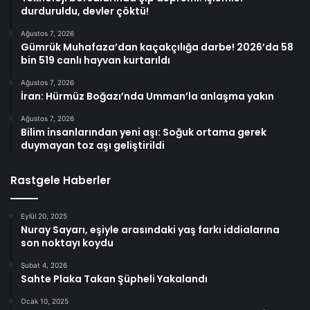
durduruldu, devler çöktü!
Ağustos 7, 2026
Gümrük Muhafaza’dan kaçakçılığa darbe! 2026’da 58
bin 519 canlı hayvan kurtarıldı
Ağustos 7, 2026
İran: Hürmüz Boğazı’nda Umman’la anlaşma yakın
Ağustos 7, 2026
Bilim insanlarından yeni aşı: Soğuk ortama gerek
duymayan toz aşı geliştirildi
Rastgele Haberler
Eylül 20, 2025
Nuray Sayarı, eşiyle arasındaki yaş farkı iddialarına
son noktayı koydu
Şubat 4, 2026
Sahte Plaka Takan Şüpheli Yakalandı
Ocak 10, 2025