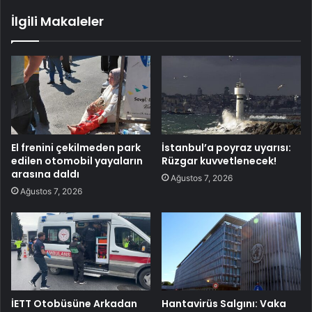
İlgili Makaleler
El frenini çekilmeden park
İstanbul’a poyraz uyarısı:
edilen otomobil yayaların
Rüzgar kuvvetlenecek!
arasına daldı
Ağustos 7, 2026
Ağustos 7, 2026
İETT Otobüsüne Arkadan
Hantavirüs Salgını: Vaka