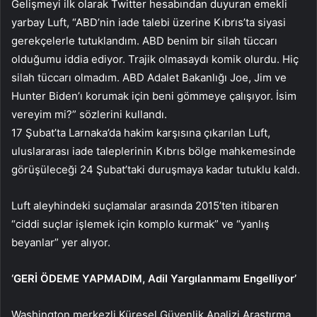
Gelişmeyi ilk olarak Twitter hesabından duyuran emekli
yarbay Luft, “ABD’nin iade talebi üzerine Kıbrıs’ta siyasi
gerekçelerle tutuklandım. ABD benim bir silah tüccarı
olduğumu iddia ediyor. Trajik olmasaydı komik olurdu. Hiç
silah tüccarı olmadım. ABD Adalet Bakanlığı Joe, Jim ve
Hunter Biden’ı korumak için beni gömmeye çalışıyor. İsim
vereyim mi?” sözlerini kullandı.
17 Şubat’ta Larnaka’da hakim karşısına çıkarılan Luft,
uluslararası iade taleplerinin Kıbrıs bölge mahkemesinde
görüşüleceği 24 Şubat’taki duruşmaya kadar tutuklu kaldı.
Luft aleyhindeki suçlamalar arasında 2015’ten itibaren
“ciddi suçlar işlemek için komplo kurmak” ve “yanlış
beyanlar” yer alıyor.
‘GERİ ÖDEME YAPMADIM, Adil Yargılanmamı Engelliyor’
Washington merkezli Küresel Güvenlik Analizi Araştırma