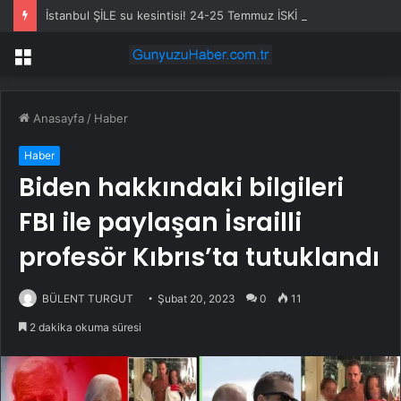
İstanbul ŞİLE su kesintisi! 24-25 Temmuz İSKİ Şile su kesintisi ne zaman bitecek, sular ne zaman gelecek?
Menü
Anasayfa
/
Haber
Haber
Biden hakkındaki bilgileri
FBI ile paylaşan İsrailli
profesör Kıbrıs’ta tutuklandı
BÜLENT TURGUT
Şubat 20, 2023
0
11
2 dakika okuma süresi