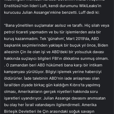
Enstitüsü’nün lideri Luft, kendi durumunu WikiLeaks’in
kurucusu Julian Assange’ınkine benzetti. Luff dedi ki:
“Bana yöneltilen suçlamalar asılsız ve taraflı. Hiç silah veya
petrol ticareti yapmadım ve bu tür işlemlerden asla bir
kuruş kazanmadım. Tek ‘günahım’, Mart 2019’da, ABD
başkanlık seçimlerinden yaklaşık bir buçuk yıl önce, Biden
ailesinin Çin ile olan işi ve ABD’deki bir yolsuzluk davası
hakkında suçlayıcı bilgileri FBI’ın dikkatine sunmuş olmam.
. O zamandan beri ABD hükümeti bana karşı bir intikam
kampanyası yürütüyor. Bilgiyi işlemek yerine haberciyi
öldürürler. İade talebinin ABD’nin iade anlaşması olan
İsrail’den ziyade birkaç gün kaldığım Kıbrıs’ta yapılmış
olması, Amerikalıların gerçek niyetleri hakkında soru
işaretleri uyandırıyor. Julian Assange davasını anımsatan
bu olay her İsrail vatandaşını ilgilendirmeli. Amerika
Birleşik Devletleri ile Çin arasındaki soğuk savaşın