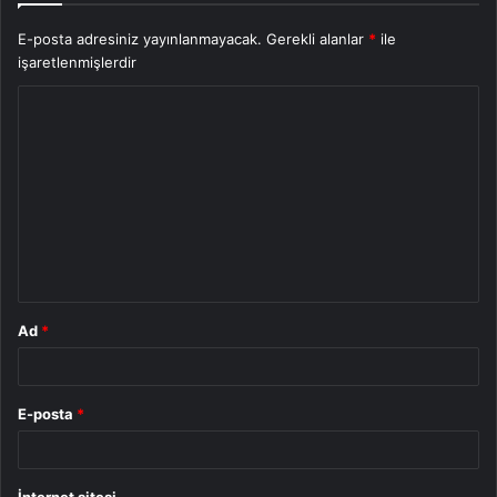
E-posta adresiniz yayınlanmayacak.
Gerekli alanlar
*
ile
işaretlenmişlerdir
Y
o
r
u
m
*
Ad
*
E-posta
*