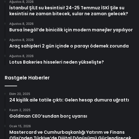
Ağustos 8, 2026
İstanbul ŞİLE su kesintisi! 24-25 Temmuz İSKİ Şile su
kesintisi ne zaman bitecek, sular ne zaman gelecek?
Ağustos 8, 2026
Bursa İnegöl’de binicilik için modern manejler yapılıyor
Ağustos 8, 2026
Araç sahipleri 2 gün içinde o parayı ödemek zorunda
Ağustos 8, 2026
Lotus Bakeries hisseleri neden yükselişte?
Rastgele Haberler
Ekim 20, 2025
24 kişilik aile tatile çıktı: Gelen hesap dumura uğrattı
Kasım 2, 2025
Goldman CEO’sundan borç uyarısı
Ocak 15, 2026
Mastercard ve Cumhurbaşkanlığı Yatırım ve Finans
Ofisi’nden Türkiye’de Dijital Dönüşümü Güçlendirecek