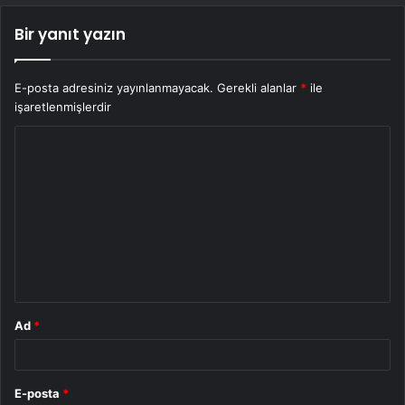
Bir yanıt yazın
E-posta adresiniz yayınlanmayacak.
Gerekli alanlar
*
ile
işaretlenmişlerdir
Y
o
r
u
m
*
Ad
*
E-posta
*