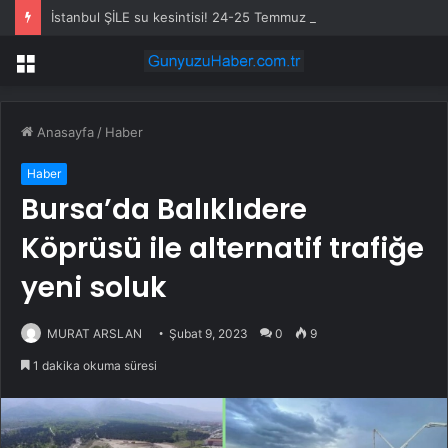
İstanbul ŞİLE su kesintisi! 24-25 Temmuz İSKİ Şile su kesintisi ne zaman bitecek, sular ne zaman gelecek?
Menü
Anasayfa
/
Haber
Haber
Bursa’da Balıklıdere
Köprüsü ile alternatif trafiğe
yeni soluk
MURAT ARSLAN
Şubat 9, 2023
0
9
1 dakika okuma süresi