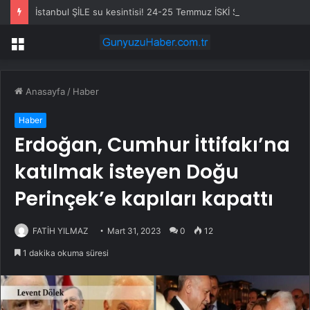
İstanbul ŞİLE su kesintisi! 24-25 Temmuz İSKİ Şile su kesintisi ne zaman bitecek, sular ne zaman gelecek?
Menü
Anasayfa
/
Haber
Haber
Erdoğan, Cumhur İttifakı’na
katılmak isteyen Doğu
Perinçek’e kapıları kapattı
FATİH YILMAZ
Mart 31, 2023
0
12
1 dakika okuma süresi