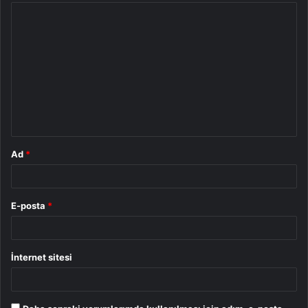
Y
o
r
u
m
*
Ad
*
E-posta
*
İnternet sitesi