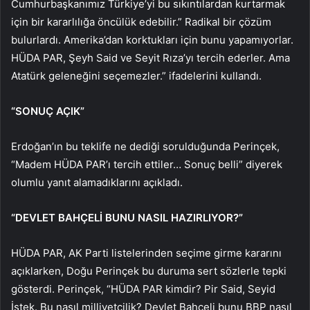
Cumhurbaşkanımız Türkiye’yi bu sıkıntılardan kurtarmak
için bir kararlılığa öncülük edebilir.” Radikal bir çözüm
bulurlardı. Amerika’dan korktukları için bunu yapamıyorlar.
HÜDA PAR, Şeyh Said ve Seyit Rıza’yı tercih ederler. Ama
Atatürk geleneğini seçemezler.” ifadelerini kullandı.
“SONUÇ AÇIK”
Erdoğan’ın bu teklife ne dediği sorulduğunda Perinçek,
“Madem HÜDA PAR’ı tercih ettiler… Sonuç belli” diyerek
olumlu yanıt alamadıklarını açıkladı.
“DEVLET BAHÇELİ BUNU NASIL HAZIRLIYOR?”
HÜDA PAR, AK Parti listelerinden seçime girme kararını
açıklarken, Doğu Perinçek bu duruma sert sözlerle tepki
gösterdi. Perinçek, “HÜDA PAR kimdir? Pir Said, Seyid
İstek. Bu nasıl milliyetçilik? Devlet Bahçeli bunu BBP nasıl