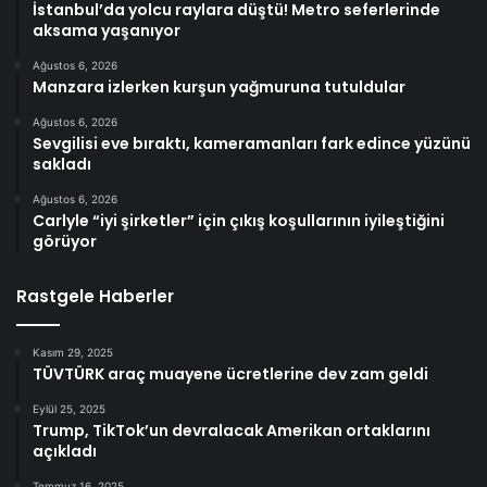
İstanbul’da yolcu raylara düştü! Metro seferlerinde
aksama yaşanıyor
Ağustos 6, 2026
Manzara izlerken kurşun yağmuruna tutuldular
Ağustos 6, 2026
Sevgilisi eve bıraktı, kameramanları fark edince yüzünü
sakladı
Ağustos 6, 2026
Carlyle “iyi şirketler” için çıkış koşullarının iyileştiğini
görüyor
Rastgele Haberler
Kasım 29, 2025
TÜVTÜRK araç muayene ücretlerine dev zam geldi
Eylül 25, 2025
Trump, TikTok’un devralacak Amerikan ortaklarını
açıkladı
Temmuz 16, 2025