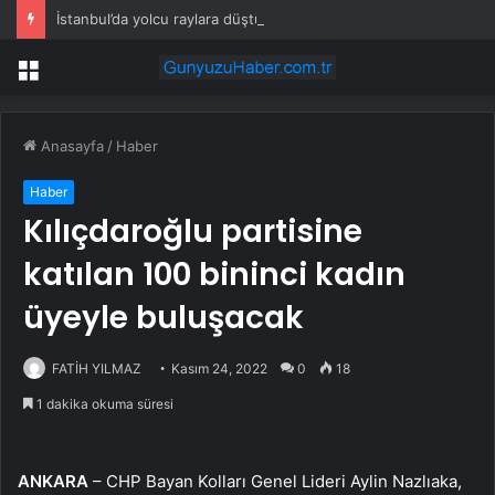
İstanbul’da yolcu raylara düştü! Metro seferlerinde aksama yaşanıyor
Menü
Anasayfa
/
Haber
Haber
Kılıçdaroğlu partisine
katılan 100 bininci kadın
üyeyle buluşacak
FATİH YILMAZ
Kasım 24, 2022
0
18
1 dakika okuma süresi
ANKARA
– CHP Bayan Kolları Genel Lideri Aylin Nazlıaka,