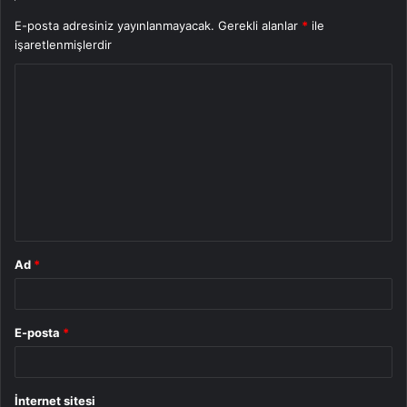
E-posta adresiniz yayınlanmayacak.
Gerekli alanlar
*
ile
işaretlenmişlerdir
Y
o
r
u
m
*
Ad
*
E-posta
*
İnternet sitesi