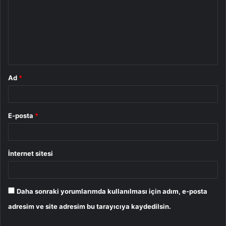
r
u
m
*
Ad
*
E-posta
*
İnternet sitesi
Daha sonraki yorumlarımda kullanılması için adım, e-posta
adresim ve site adresim bu tarayıcıya kaydedilsin.