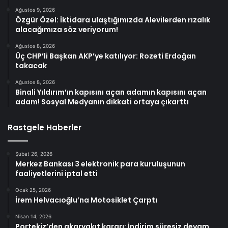
Ağustos 9, 2026
Özgür Özel: İktidara ulaştığımızda Alevilerden rızalık
alacağımıza söz veriyorum!
Ağustos 8, 2026
Üç CHP’li Başkan AKP’ye katılıyor: Rozeti Erdoğan
takacak
Ağustos 8, 2026
Binali Yıldırım’ın kapısını açan adamın kapısını açan
adam! Sosyal Medyanın dikkati ortaya çıkarttı
Rastgele Haberler
Şubat 26, 2026
Merkez Bankası 3 elektronik para kuruluşunun
faaliyetlerini iptal etti
Ocak 25, 2026
İrem Helvacıoğlu’na Motosiklet Çarptı
Nisan 14, 2026
Portekiz’den akaryakıt kararı: İndirim süresiz devam