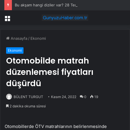
Bu akşam hangi diziler var? 28 Temmuz yayın akışında neler var? ATV, Show TV, NOW, TV8, TRT1, Kanal D, hangi diziler var?
Menü
Anasayfa
/
Ekonomi
Ekonomi
Otomobilde matrah
düzenlemesi fiyatları
düşürdü
BÜLENT TURGUT
Kasım 24, 2022
0
19
2 dakika okuma süresi
Otomobillerde ÖTV matrahlarının belirlenmesinde