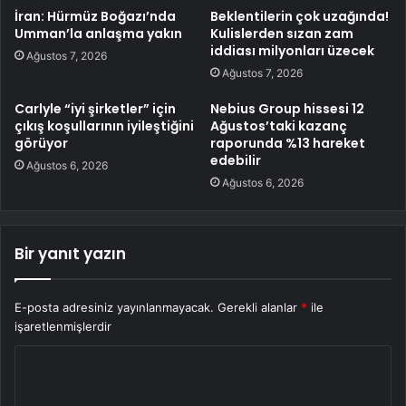
İran: Hürmüz Boğazı’nda
Beklentilerin çok uzağında!
Umman’la anlaşma yakın
Kulislerden sızan zam
iddiası milyonları üzecek
Ağustos 7, 2026
Ağustos 7, 2026
Carlyle “iyi şirketler” için
Nebius Group hissesi 12
çıkış koşullarının iyileştiğini
Ağustos’taki kazanç
görüyor
raporunda %13 hareket
edebilir
Ağustos 6, 2026
Ağustos 6, 2026
Bir yanıt yazın
E-posta adresiniz yayınlanmayacak.
Gerekli alanlar
*
ile
işaretlenmişlerdir
Y
o