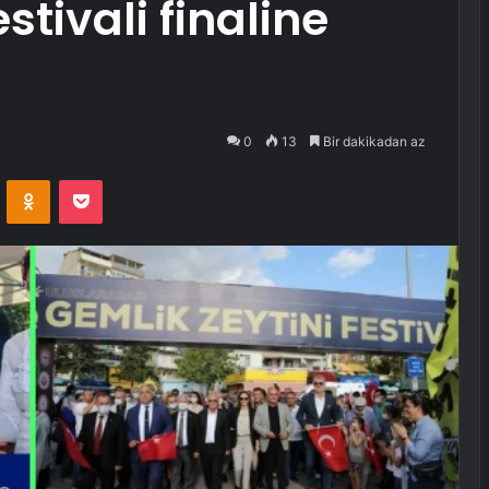
stivali finaline
0
13
Bir dakikadan az
VKontakte
Odnoklassniki
Pocket