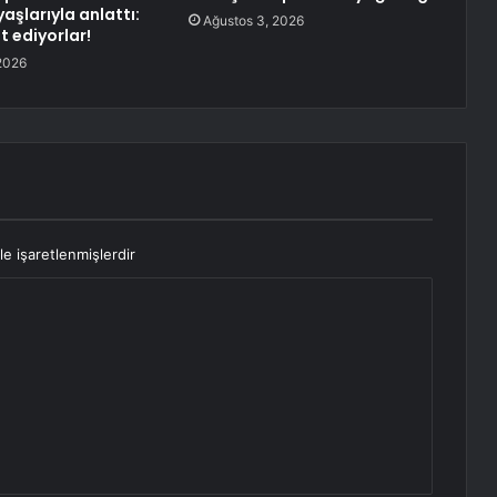
aşlarıyla anlattı:
Ağustos 3, 2026
t ediyorlar!
2026
le işaretlenmişlerdir