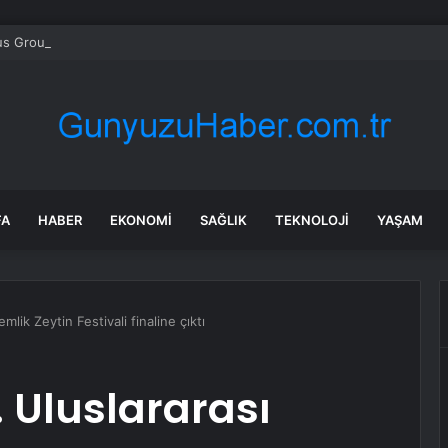
s Group hissesi 12 Ağustos’taki kazanç raporunda %13 hareket edebilir
FA
HABER
EKONOMI
SAĞLIK
TEKNOLOJI
YAŞAM
lik Zeytin Festivali finaline çıktı
. Uluslararası