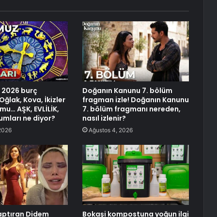
 2026 burç
Doğanın Kanunu 7. bölüm
Oğlak, Kova, İkizler
fragman izle! Doğanın Kanunu
mu… AŞK, EVLİLİK,
7. bölüm fragmanı nereden,
umları ne diyor?
nasıl izlenir?
2026
Ağustos 4, 2026
yaptıran Didem
Bokaşi kompostuna yoğun ilgi