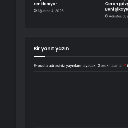
renkleniyor
Ceran gözy
Beni şikaye
Ağustos 4, 2026
Ağustos 3, 
Bir yanıt yazın
E-posta adresiniz yayınlanmayacak.
Gerekli alanlar
*
i
Y
o
r
u
m
*