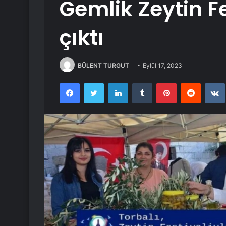
Gemlik Zeytin Fe
çıktı
BÜLENT TURGUT
Eylül 17, 2023
Facebook
Twitter
LinkedIn
Tumblr
Pinterest
Reddit