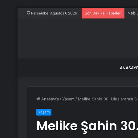
Nebiu
Perşembe, Ağustos 6 2026
Son Dakika Haberleri
ANASAY
Anasayfa
/
Yaşam
/
Melike Şahin 30. Uluslararası Gem
Yaşam
Melike Şahin 30