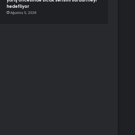
yarış öncesinde sıcak serisini sürdürmeyi
hedefliyor
Ağustos 5, 2026