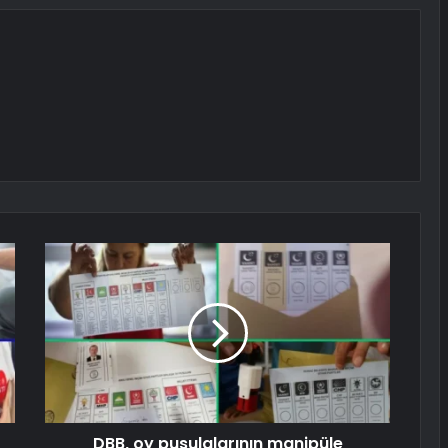
DBB, oy pusulalarının manipüle