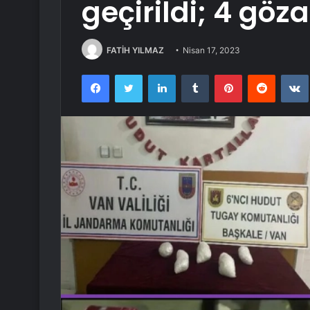
geçirildi; 4 göza
FATİH YILMAZ
Nisan 17, 2023
Facebook
Twitter
LinkedIn
Tumblr
Pinterest
Reddit