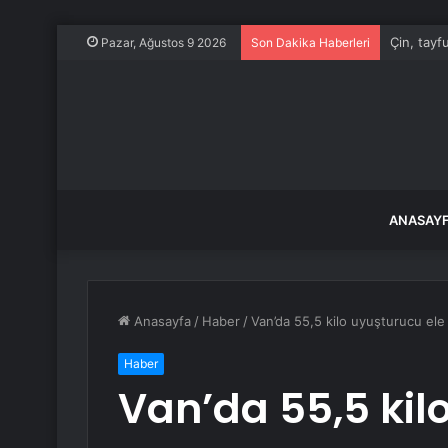
Bu akşam 
Pazar, Ağustos 9 2026
Son Dakika Haberleri
ANASAY
Anasayfa
/
Haber
/
Van’da 55,5 kilo uyuşturucu ele g
Haber
Van’da 55,5 kil