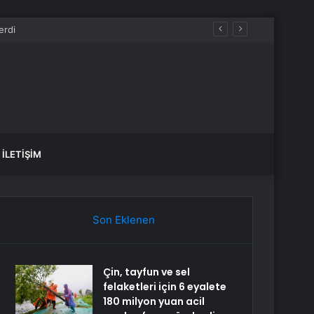
OW, TV8, TRT1, Kanal D, hangi diziler var?
İLETIŞIM
Son Eklenen
Çin, tayfun ve sel
felaketleri için 6 eyalete
180 milyon yuan acil