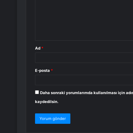
r
u
m
*
Ad
*
E-posta
*
Daha sonraki yorumlarımda kullanılması için adı
kaydedilsin.