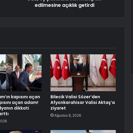
edilmesine açıklık getirdi
ırım’ın kapısını açan
Bilecik Valisi Sözer’den
pısını açan adam!
Afyonkarahisar Valisi Aktaş’a
yanın dikkati
ziyaret
rttı
Ağustos 8, 2026
2026