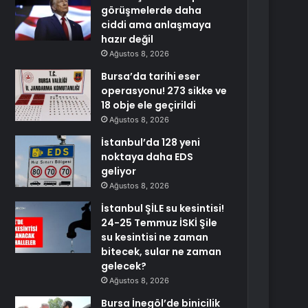
görüşmelerde daha
ciddi ama anlaşmaya
hazır değil
Ağustos 8, 2026
Bursa’da tarihi eser
operasyonu! 273 sikke ve
18 obje ele geçirildi
Ağustos 8, 2026
İstanbul’da 128 yeni
noktaya daha EDS
geliyor
Ağustos 8, 2026
İstanbul ŞİLE su kesintisi!
24-25 Temmuz İSKİ Şile
su kesintisi ne zaman
bitecek, sular ne zaman
gelecek?
Ağustos 8, 2026
Bursa İnegöl’de binicilik