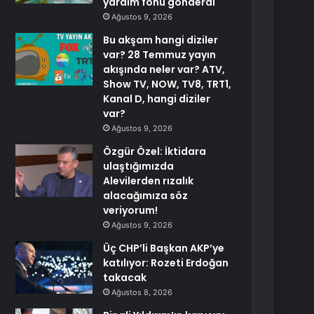
yardım fonu gönderdi
Ağustos 9, 2026
Bu akşam hangi diziler
var? 28 Temmuz yayın
akışında neler var? ATV,
Show TV, NOW, TV8, TRT1,
Kanal D, hangi diziler
var?
Ağustos 9, 2026
Özgür Özel: İktidara
ulaştığımızda
Alevilerden rızalık
alacağımıza söz
veriyorum!
Ağustos 9, 2026
Üç CHP’li Başkan AKP’ye
katılıyor: Rozeti Erdoğan
takacak
Ağustos 8, 2026