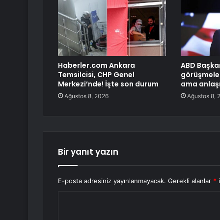
Haberler.com Ankara
ABD Başkan
Temsilcisi, CHP Genel
görüşmele
Merkezi’nde! İşte son durum
ama anlaşm
Ağustos 8, 2026
Ağustos 8, 
Bir yanıt yazın
E-posta adresiniz yayınlanmayacak.
Gerekli alanlar
*
i
Y
o