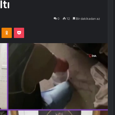
ltı
0
12
Bir dakikadan az
VKontakte
Odnoklassniki
Pocket