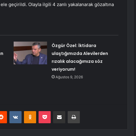
le geçirildi. Olayla ilgili 4 zanlı yakalanarak gözaltına
Özgür Özel: İktidara
an
ulaştığımızda Alevilerden
rızalık alacağımıza söz
veriyorum!
Ağustos 9, 2026
erest
Reddit
VKontakte
Odnoklassniki
Pocket
E-Posta ile paylaş
Yazdır