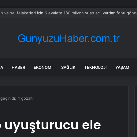
hangi diziler var? 28 Temmuz yayın akışında neler var? ATV, Show TV, N
FA
HABER
EKONOMI
SAĞLIK
TEKNOLOJI
YAŞAM
eçirildi; 4 gözaltı
o uyuşturucu ele