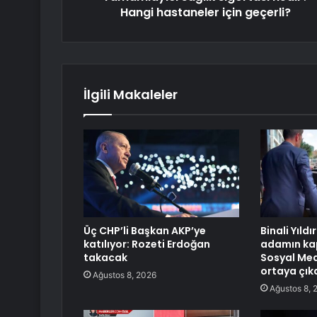
Hangi hastaneler için geçerli?
İlgili Makaleler
Üç CHP’li Başkan AKP’ye
Binali Yıld
katılıyor: Rozeti Erdoğan
adamın ka
takacak
Sosyal Med
ortaya çıka
Ağustos 8, 2026
Ağustos 8, 