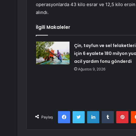
operasyonlarda 43 kilo esrar ve 12,5 kilo eroin e
alındı.
İlgili Makaleler
Çin, tayfun ve sel felaketleri
için 6 eyalete 180 milyon yu
acil yardım fonu gönderdi
Ağustos 9, 2026
Facebook
Twitter
LinkedIn
Tumblr
Pint
Paylaş